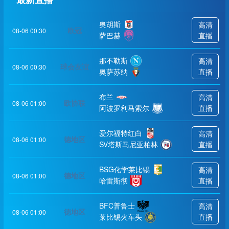
奥胡斯
高清
欧冠
08-06 00:30
萨巴赫
直播
那不勒斯
高清
球会友谊
08-06 00:30
奥萨苏纳
直播
布兰
高清
欧协联
08-06 01:00
阿波罗利马索尔
直播
爱尔福特红白
高清
德地区
08-06 01:00
SV塔斯马尼亚柏林
直播
BSG化学莱比锡
高清
德地区
08-06 01:00
哈雷斯彻
直播
BFC普鲁士
高清
德地区
08-06 01:00
莱比锡火车头
直播