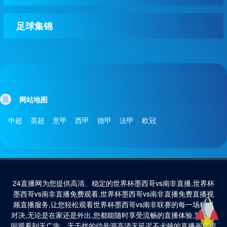
足球集锦
网站地图
中超
英超
意甲
西甲
德甲
法甲
欧冠
24直播网为您提供高清、稳定的世界杯墨西哥vs南非直播,世界杯
墨西哥vs南非直播免费观看,世界杯墨西哥vs南非直播免费直播视
频直播服务,让您轻松观看世界杯墨西哥vs南非联赛的每一场精彩
对决,无论是在家还是外出,您都能随时享受流畅的直播体验,第一时
间观看到无广告、无干扰的信号源高清无延迟不卡顿的直播画质带