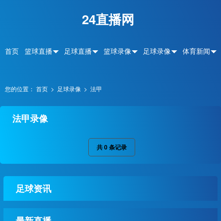
24直播网
首页
篮球直播
足球直播
篮球录像
足球录像
体育新闻
您的位置：
首页
>
足球录像
>
法甲
法甲录像
共
0
条记录
足球资讯
最新直播