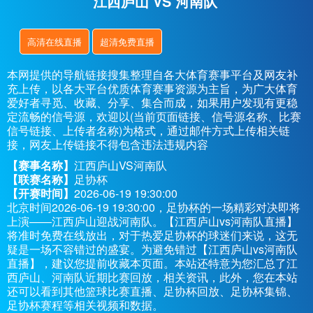
江西庐山 VS 河南队
高清在线直播
超清免费直播
本网提供的导航链接搜集整理自各大体育赛事平台及网友补
充上传，以各大平台优质体育赛事资源为主旨，为广大体育
爱好者寻觅、收藏、分享、集合而成，如果用户发现有更稳
定流畅的信号源，欢迎以(当前页面链接、信号源名称、比赛
信号链接、上传者名称)为格式，通过邮件方式上传相关链
接，网友上传链接不得包含违法违规内容
【赛事名称】
江西庐山VS河南队
【联赛名称】
足协杯
【开赛时间】
2026-06-19 19:30:00
北京时间2026-06-19 19:30:00，足协杯的一场精彩对决即将
上演——江西庐山迎战河南队。【江西庐山vs河南队直播】
将准时免费在线放出，对于热爱足协杯的球迷们来说，这无
疑是一场不容错过的盛宴。为避免错过【江西庐山vs河南队
直播】，建议您提前收藏本页面。本站还特意为您汇总了江
西庐山、河南队近期比赛回放，相关资讯，此外，您在本站
还可以看到其他篮球比赛直播、足协杯回放、足协杯集锦、
足协杯赛程等相关视频和数据。