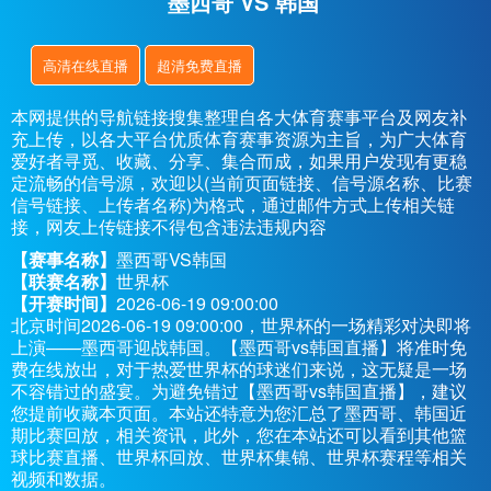
墨西哥 VS 韩国
高清在线直播
超清免费直播
本网提供的导航链接搜集整理自各大体育赛事平台及网友补
充上传，以各大平台优质体育赛事资源为主旨，为广大体育
爱好者寻觅、收藏、分享、集合而成，如果用户发现有更稳
定流畅的信号源，欢迎以(当前页面链接、信号源名称、比赛
信号链接、上传者名称)为格式，通过邮件方式上传相关链
接，网友上传链接不得包含违法违规内容
【赛事名称】
墨西哥VS韩国
【联赛名称】
世界杯
【开赛时间】
2026-06-19 09:00:00
北京时间2026-06-19 09:00:00，世界杯的一场精彩对决即将
上演——墨西哥迎战韩国。【墨西哥vs韩国直播】将准时免
费在线放出，对于热爱世界杯的球迷们来说，这无疑是一场
不容错过的盛宴。为避免错过【墨西哥vs韩国直播】，建议
您提前收藏本页面。本站还特意为您汇总了墨西哥、韩国近
期比赛回放，相关资讯，此外，您在本站还可以看到其他篮
球比赛直播、世界杯回放、世界杯集锦、世界杯赛程等相关
视频和数据。