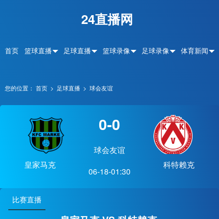
24直播网
首页
篮球直播
足球直播
篮球录像
足球录像
体育新闻
您的位置：
首页
>
足球直播
>
球会友谊
0-0
球会友谊
皇家马克
科特赖克
06-18-01:30
比赛直播