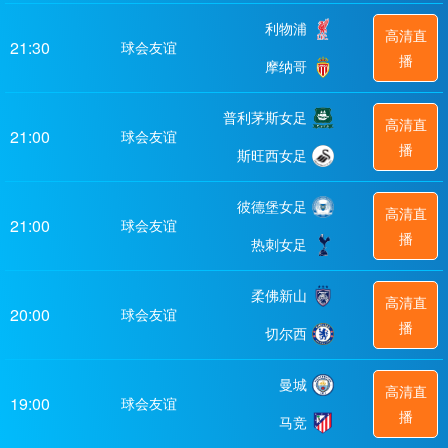
利物浦
高清直
21:30
球会友谊
播
摩纳哥
普利茅斯女足
高清直
21:00
球会友谊
播
斯旺西女足
彼德堡女足
高清直
21:00
球会友谊
播
热刺女足
柔佛新山
高清直
20:00
球会友谊
播
切尔西
曼城
高清直
19:00
球会友谊
播
马竞